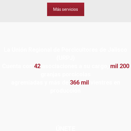
Más servicios
La Unión Regional de Porcicultores de Jalisco
(URPJ)
Cuenta con
42
asociaciones a su cargo,
mil 200
granjas porcícolas
agremiadas y más de
366 mil
vientres en
producción
ÚNETE