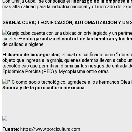
Con Granja Cuba, “se consolida el
liderazgo de la empresa a n
más alta calidad para la industria nacional y el mercado de ex
GRANJA CUBA; TECNIFICACIÓN, AUTOMATIZACIÓN Y UN 
Granja cuba cuenta con una ubicación privilegiada y un perí
túneles —
esto garantiza el confort de las hembras y los l
de calidad e higiene.
El diseño de bioseguridad
, el cual es calificado como “robust
objeto que ingresa a la granja, quienes además llevan a cabo u
tecnológicas que permitirán disminuir los riesgos de entrada 
Epidémica Porcina (PED) y Mycoplasma entre otras.
PIC como socio tecnológico, agradece a los hermanos Olea R
Sonora y de la porcicultura mexicana
.
Fuente:
https://www.porcicultura.com