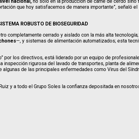
ivel nacional,
no solo en la producción de carne de cerdo sino 
portación que hoy satisfacemos de manera importante”, señaló el
SISTEMA ROBUSTO DE BIOSEGURIDAD
metro completamente cerrado y aislado con la más alta tecnología
echones
—, y sistemas de alimentación automatizados; esta tecni
o” por los directivos, está liderado por un equipo de profesional
na inspección rigurosa del lavado de transportes, planta de ali
de algunas de las principales enfermedades como Virus del Sínd
uiz y a todo el Grupo Soles la confianza depositada en nosotro