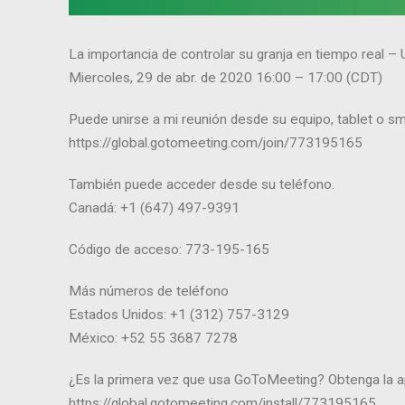
La importancia de controlar su granja en tiempo real – 
Miercoles, 29 de abr. de 2020 16:00 – 17:00 (CDT)
Puede unirse a mi reunión desde su equipo, tablet o s
https://global.gotomeeting.com/join/773195165
También puede acceder desde su teléfono.
Canadá: +1 (647) 497-9391
Código de acceso: 773-195-165
Más números de teléfono
Estados Unidos: +1 (312) 757-3129
México: +52 55 3687 7278
¿Es la primera vez que usa GoToMeeting? Obtenga la ap
https://global.gotomeeting.com/install/773195165