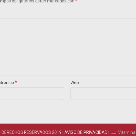
*
mpos obligatorios están marcados con
*
ctrónico
Web
| DERECHOS RESERVADOS 2019 |
AVISO DE PRIVACIDAD
|
Vitamina