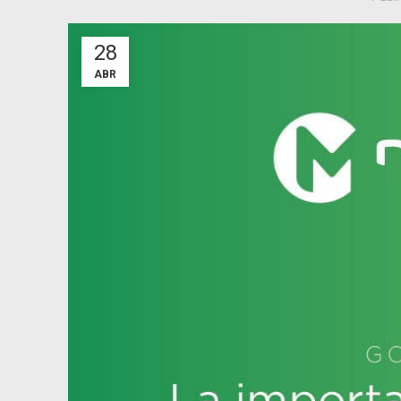
28
ABR