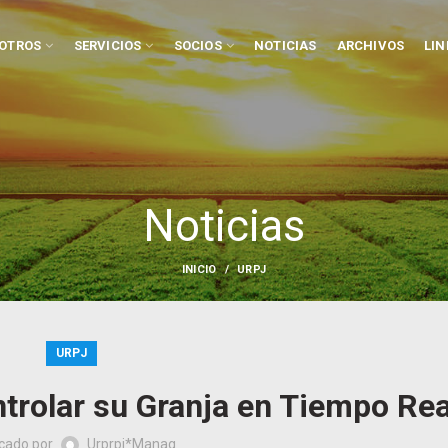
OTROS
SERVICIOS
SOCIOS
NOTICIAS
ARCHIVOS
LIN
Noticias
INICIO
URPJ
URPJ
trolar su Granja en Tiempo Rea
icado por
Urprpj*Manag